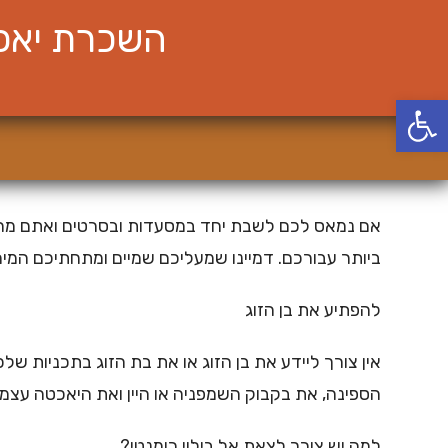
Ski
השכרת יאכט
t
conten
פתח סרגל נגישות
אם נמאס לכם לשבת יחד במסעדות ובסרטים ואתם מחפשי
ביותר עבורכם. דמיינו שמעליכם שמיים ומתחתיכם המים ה
להפתיע את בן הזוג
אין צורך ליידע את בן הזוג או את בת הזוג בתכניות של
הספינה, את בקבוק השמפניה או היין ואת היאכטה עצמה
למה יש צורך לצאת אל בילוי רומנטי?