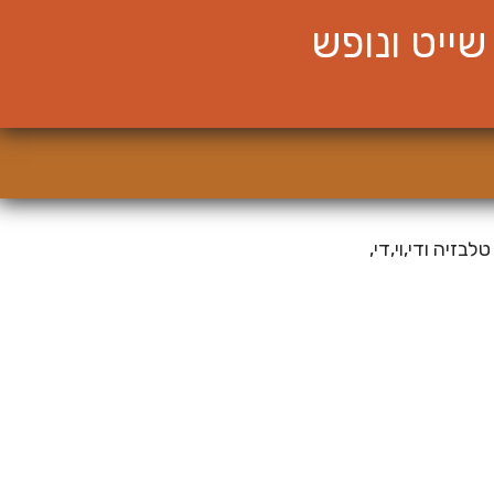
ייט ונופש
זיה ודי,וי,די,