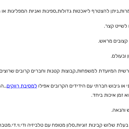
רות,ניתן להצטרף ליאכטות גדולות,ספינות ואניות המפליגות או מ
 לשייט קצר.
קצובים מראש.
 ובעולם.
שית המיועדת למשפחות,קבוצות קטנות וחברים קרובים שרוצים 
ו גיבוש חברתי עם הידידים הקרובים אפילו
למסיבת רווקים
…הרי
זמן איכות ביחד.
 והנאה.
 שלוש קבינות זוגיות,סלון מטופח עם טלביזיה ודי.וי.די.מטבח