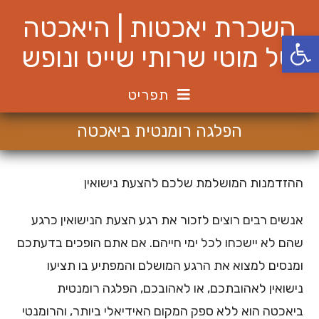
Ski
השכרת יאכטות | היאכטה
t
פתח סרגל נגישות
conten
של מוטי שרותי שייט ונופש
תפריט
הפלגה רומנטית ביאכטה
ההזדמנות המושלמת שלכם להצעת נישואין
אנשים רבים רוצים לזכור את רגע הצעת הנישואין כרגע
שהם לא יישכחו לכל ימי חייהם. אם אתם הופכים בדעתכם
ומנסים למצוא את הרגע המושלם והמפתיע בו תציעו
נישואין לאהובתכם, או לאהובכם, הפלגה רומנטית
ביאכטה הוא ללא ספק המקום האידיאלי ביותר, והרומנטי