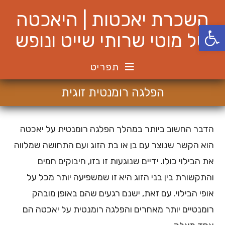
Ski
השכרת יאכטות | היאכטה
t
פתח סרגל נגישות
conten
של מוטי שרותי שייט ונופש
תפריט
הפלגה רומנטית זוגית
הדבר החשוב ביותר במהלך הפלגה רומנטית על יאכטה
הוא הקשר שנוצר עם בן או בת הזוג ועם התחושה שמלווה
את הבילוי כולו. ידיים שנוגעות זו בזו, חיבוקים חמים
והתקשורת בין בני הזוג היא זו שמשפיעה יותר מכל על
אופי הבילוי. עם זאת, ישנם רגעים שהם באופן מובהק
רומנטיים יותר מאחרים והפלגה רומנטית על יאכטה הם