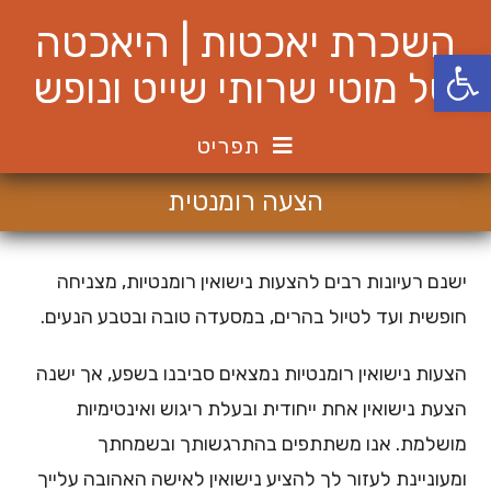
Ski
השכרת יאכטות | היאכטה
t
פתח סרגל נגישות
conten
של מוטי שרותי שייט ונופש
תפריט
הצעה רומנטית
ישנם רעיונות רבים להצעות נישואין רומנטיות, מצניחה
חופשית ועד לטיול בהרים, במסעדה טובה ובטבע הנעים.
הצעות נישואין רומנטיות נמצאים סביבנו בשפע, אך ישנה
הצעת נישואין אחת ייחודית ובעלת ריגוש ואינטימיות
מושלמת. אנו משתתפים בהתרגשותך ובשמחתך
ומעוניינת לעזור לך להציע נישואין לאישה האהובה עלייך