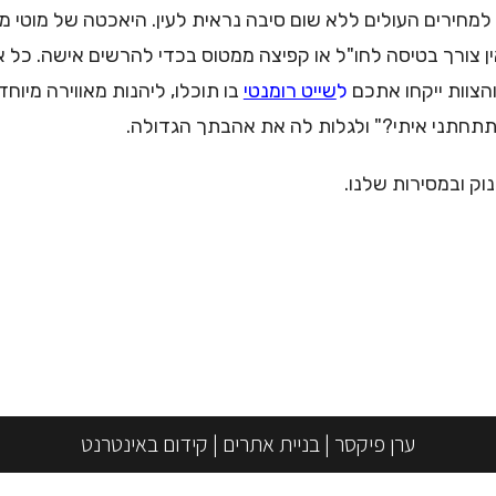
ף למחירים העולים ללא שום סיבה נראית לעין. היאכטה של מוטי מ
ן צורך בטיסה לחו"ל או קפיצה ממטוס בכדי להרשים אישה. כל 
צוות ייקחו אתכם
ל
שייט רומנטי
בו תוכלו, ליהנות מאווירה מיוח
תתחתני איתי?" ולגלות לה את אהבתך הגדולה.
וק ובמסירות שלנו.
ערן פיקסר
|
בניית אתרים
|
קידום באינטרנט