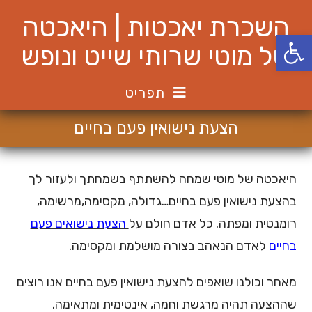
Ski
השכרת יאכטות | היאכטה
t
פתח סרגל נגישות
conten
של מוטי שרותי שייט ונופש
תפריט
הצעת נישואין פעם בחיים
היאכטה של מוטי שמחה להשתתף בשמחתך ולעזור לך
בהצעת נישואין פעם בחיים…גדולה, מקסימה,מרשימה,
רומנטית ומפתה. כל אדם חולם על
הצעת נישואים פעם
בחיים
לאדם הנאהב בצורה מושלמת ומקסימה.
מאחר וכולנו שואפים להצעת נישואין פעם בחיים אנו רוצים
שההצעה תהיה מרגשת וחמה, אינטימית ומתאימה.