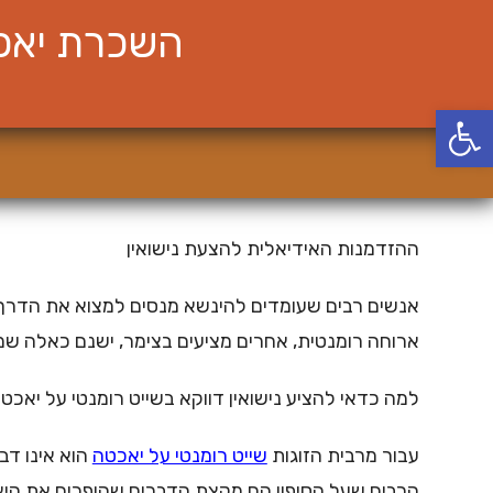
Ski
השכרת יאכט
t
conten
פתח סרגל נגישות
ההזדמנות האידיאלית להצעת נישואין
אנשים רבים שעומדים להינשא מנסים למצוא את הדרך המ
ארוחה רומנטית, אחרים מציעים בצימר, ישנם כאלה שמצ
למה כדאי להציע נישואין דווקא בשייט רומנטי על יאכט
עבור מרבית הזוגות
שייט רומנטי על יאכטה
הוא אינו דב
הרבים שעל הסיפון הם מקצת הדברים שהופכים את היא