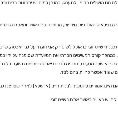
ם משולים כדימוי לתענוג, כמו כן למים יש יתרונות רבים וכל 
 נפלאה, האנרגיות חיוביות, הרומנטיקה באוויר והאהבה גוברת ע
כננתי שייט זוגי בו אוכל לשוט רק אני וזוגתי על גבי יאכטה, ש
ככה ממש עשיתי ולמען מטרה זו עבדתי 5 שנים. במהלך קורס המשיטים הכרתי את המיועד
שהוא שלב הגענו לתורכיה רכשנו יאכטה שהייתה מיועדת לדבר אח
ים שעוד אפשר להיות בהם לבד.
היינו אמורים להמשיך לבנות חיים (או שלא) לאחר שפרצנו גבולו
 יש באוויר כאשר אתם בשייט זוגי.