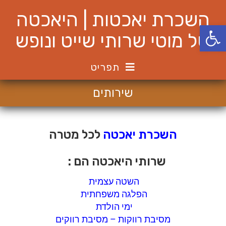
השכרת יאכטות | היאכטה
פתח סרגל נגישות
של מוטי שרותי שייט ונופש
תפריט
שירותים
השכרת יאכטה
לכל מטרה
שרותי היאכטה הם :
השטה עצמית
הפלגה משפחתית
ימי הולדת
מסיבת רווקות – מסיבת רווקים