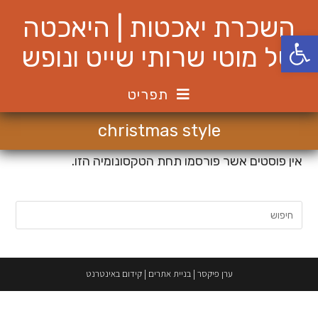
Ski
השכרת יאכטות | היאכטה
t
פתח סרגל נגישות
conten
של מוטי שרותי שייט ונופש
תפריט
christmas style
אין פוסטים אשר פורסמו תחת הטקסונומיה הזו.
חיפוש:
ערן פיקסר
|
בניית אתרים
|
קידום באינטרנט