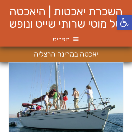
Ski
השכרת יאכטות | היאכטה
t
פתח סרגל נגישות
conten
של מוטי שרותי שייט ונופש
תפריט
יאכטה במרינה הרצליה