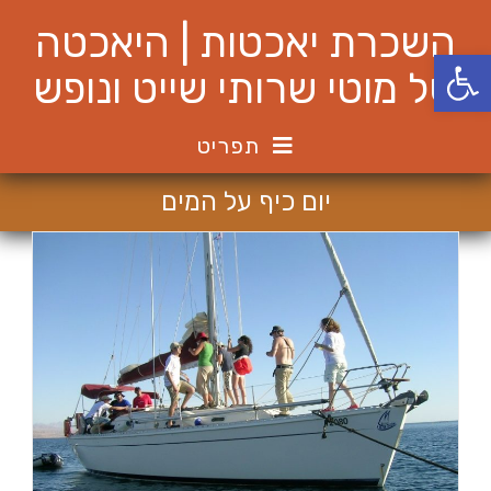
Ski
השכרת יאכטות | היאכטה
t
פתח סרגל נגישות
conten
של מוטי שרותי שייט ונופש
תפריט
יום כיף על המים