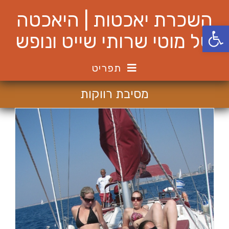
Ski
השכרת יאכטות | היאכטה
t
פתח סרגל נגישות
conten
של מוטי שרותי שייט ונופש
תפריט
מסיבת רווקות