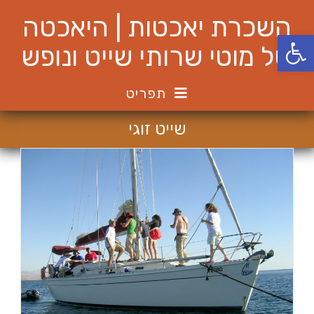
Ski
השכרת יאכטות | היאכטה
t
פתח סרגל נגישות
conten
של מוטי שרותי שייט ונופש
תפריט
שייט זוגי