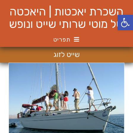
Ski
השכרת יאכטות | היאכטה
t
פתח סרגל נגישות
conten
של מוטי שרותי שייט ונופש
תפריט
שייט לזוג