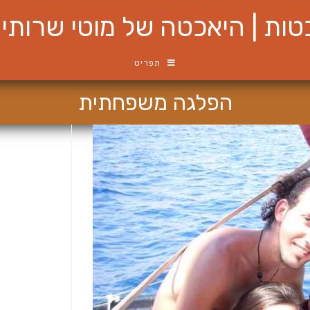
ות | היאכטה של מוטי שרותי ש
תפריט
הפלגה משפחתית