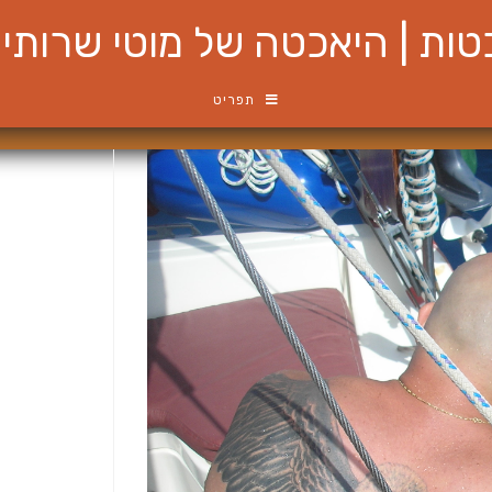
ות | היאכטה של מוטי שרותי ש
תפריט