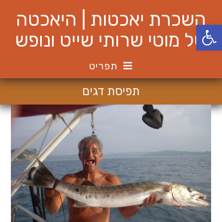
Ski
השכרת יאכטות | היאכטה
t
פתח סרגל נגישות
conten
של מוטי שרותי שייט ונופש
תפריט
תפיסת דגים