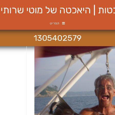
ות | היאכטה של מוטי שרותי ש
תפריט
1305402579