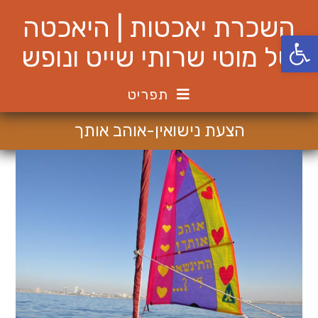
Ski
השכרת יאכטות | היאכטה
t
פתח סרגל נגישות
conten
של מוטי שרותי שייט ונופש
תפריט
הצעת נישואין-אוהב אותך