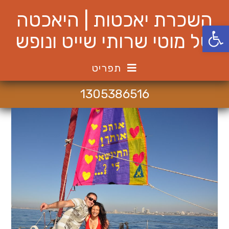
Ski
השכרת יאכטות | היאכטה
t
פתח סרגל נגישות
conten
של מוטי שרותי שייט ונופש
תפריט
1305386516