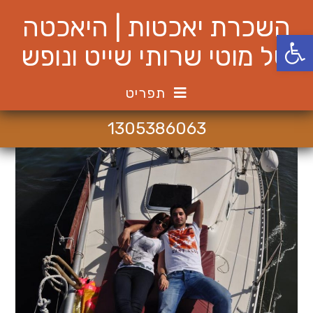
Ski
השכרת יאכטות | היאכטה
t
פתח סרגל נגישות
conten
של מוטי שרותי שייט ונופש
תפריט
1305386063