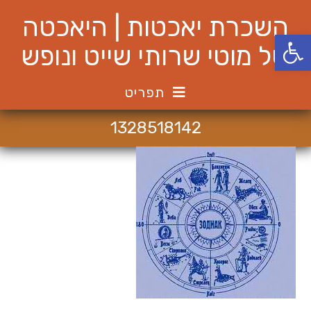
Ski
השכרת יאכטות | היאכטה
t
פתח סרגל נגישות
conten
של מוטי שרותי שייט ונופש
תפריט
1328518142