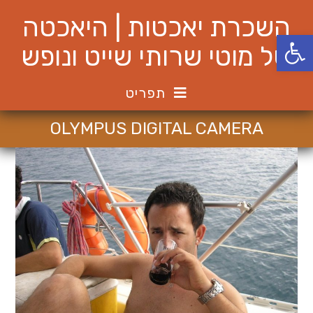
Ski
השכרת יאכטות | היאכטה
t
פתח סרגל נגישות
conten
של מוטי שרותי שייט ונופש
תפריט
OLYMPUS DIGITAL CAMERA