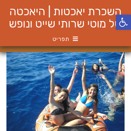
Ski
השכרת יאכטות | היאכטה
t
פתח סרגל נגישות
conten
של מוטי שרותי שייט ונופש
תפריט