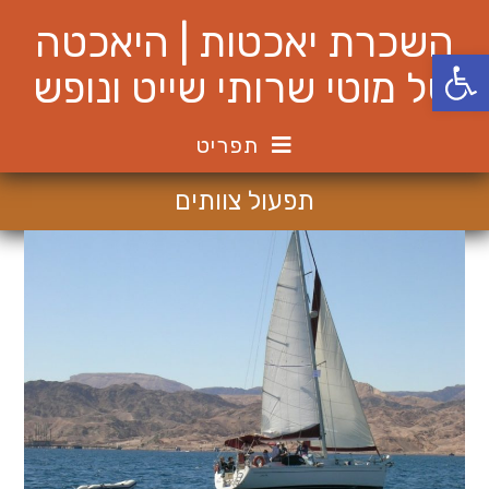
Ski
השכרת יאכטות | היאכטה
t
פתח סרגל נגישות
conten
של מוטי שרותי שייט ונופש
תפריט
תפעול צוותים