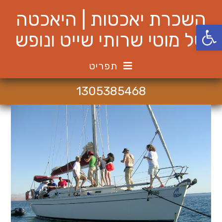
Ski
השכרת יאכטות | היאכטה
t
פתח סרגל נגישות
conten
של מוטי שרותי שייט ונופש
תפריט
1305385468