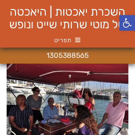
Ski
השכרת יאכטות | היאכטה
t
פתח סרגל נגישות
conten
של מוטי שרותי שייט ונופש
תפריט
1305388565